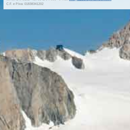
C.F. e P.Iva: 01838341202