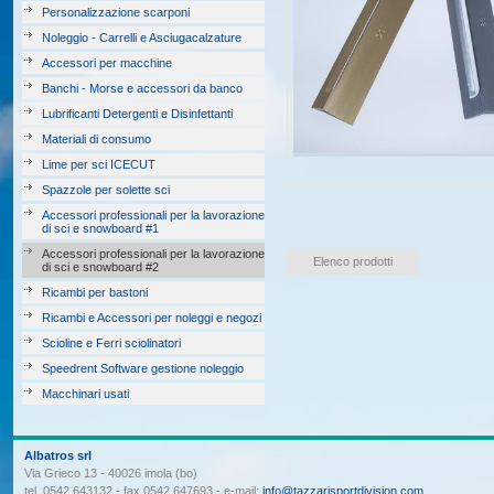
Personalizzazione scarponi
Noleggio - Carrelli e Asciugacalzature
Accessori per macchine
Banchi - Morse e accessori da banco
Lubrificanti Detergenti e Disinfettanti
Materiali di consumo
Lime per sci ICECUT
Spazzole per solette sci
Accessori professionali per la lavorazione
di sci e snowboard #1
Accessori professionali per la lavorazione
Elenco prodotti
di sci e snowboard #2
Ricambi per bastoni
Ricambi e Accessori per noleggi e negozi
Scioline e Ferri sciolinatori
Speedrent Software gestione noleggio
Macchinari usati
Albatros srl
Via Grieco 13 - 40026 imola (bo)
tel. 0542 643132 - fax 0542 647693 - e-mail:
info@tazzarisportdivision.com