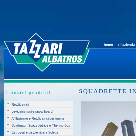
home
l'azienda
SQUADRETTE IN 
I nostri prodotti
Rettificatrici
Levigatrici sci e snow board
Affilalamine e Rettificatrici per tuning
Sciolinatori Spazzolatrice e Thermo Box
Estrusori e pistole ripara Soletta