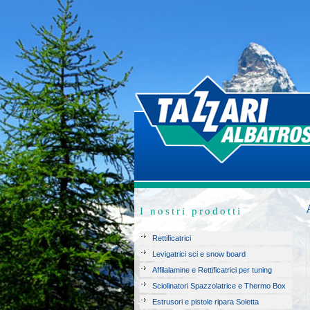
I nostri prodotti
Rettificatrici
Levigatrici sci e snow board
Affilalamine e Rettificatrici per tuning
Sciolinatori Spazzolatrice e Thermo Box
Estrusori e pistole ripara Soletta