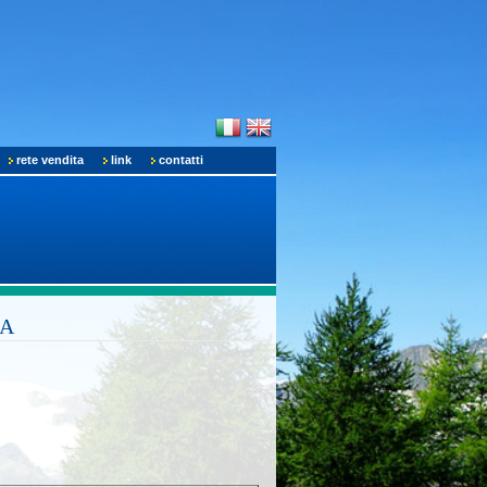
rete vendita
link
contatti
CA