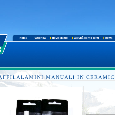
home
l'azienda
dove siamo
attività conto terzi
news
AFFILALAMINI MANUALI IN CERAMI