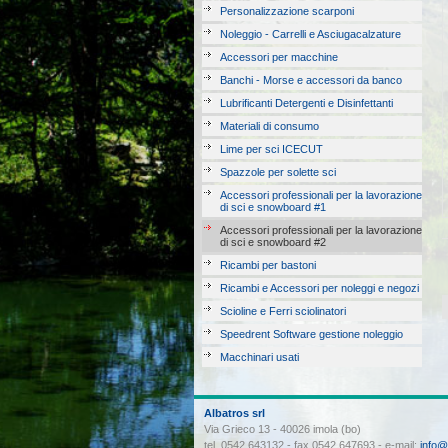
Personalizzazione scarponi
Noleggio - Carrelli e Asciugacalzature
Accessori per macchine
Banchi - Morse e accessori da banco
Lubrificanti Detergenti e Disinfettanti
Materiali di consumo
Lime per sci ICECUT
Spazzole per solette sci
Accessori professionali per la lavorazione
di sci e snowboard #1
Accessori professionali per la lavorazione
di sci e snowboard #2
Ricambi per bastoni
Ricambi e Accessori per noleggi e negozi
Scioline e Ferri sciolinatori
Speedrent Software gestione noleggio
Macchinari usati
Albatros srl
Via Grieco 13 - 40026 imola (bo)
tel. 0542 643132 - fax 0542 647693 - e-mail:
info@