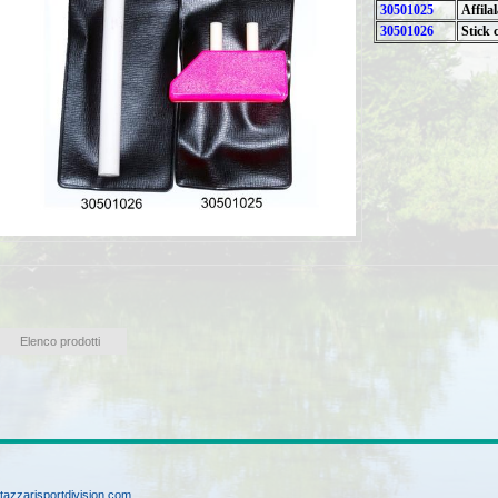
30501025
Affila
30501026
Stick 
Elenco prodotti
tazzarisportdivision.com