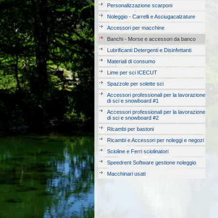
Personalizzazione scarponi
Noleggio - Carrelli e Asciugacalzature
Accessori per macchine
Banchi - Morse e accessori da banco
Lubrificanti Detergenti e Disinfettanti
Materiali di consumo
Lime per sci ICECUT
Spazzole per solette sci
Accessori professionali per la lavorazione
di sci e snowboard #1
Accessori professionali per la lavorazione
di sci e snowboard #2
Ricambi per bastoni
Ricambi e Accessori per noleggi e negozi
Scioline e Ferri sciolinatori
Speedrent Software gestione noleggio
Macchinari usati