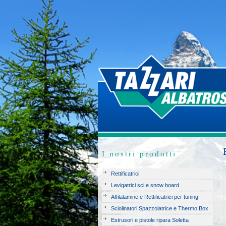
I nostri prodotti
Rettificatrici
Levigatrici sci e snow board
Affilalamine e Rettificatrici per tuning
Sciolinatori Spazzolatrice e Thermo Box
Estrusori e pistole ripara Soletta