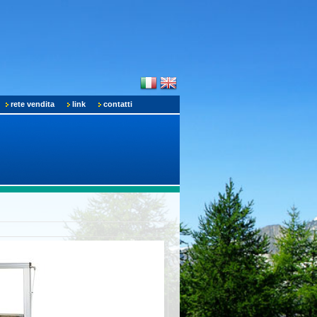
rete vendita
link
contatti