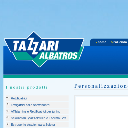
home
l'azienda
Personalizzazion
I nostri prodotti
Rettificatrici
Levigatrici sci e snow board
Affilalamine e Rettificatrici per tuning
Sciolinatori Spazzolatrice e Thermo Box
Estrusori e pistole ripara Soletta